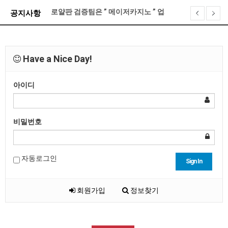
로얄판 검증팀은 ” 메이저카지노 ” 업체를 이렇게 선정…
공지사항
로얄판 접속 불가 현상 대처 방법 안내
기프티콘 전환 게시판 오픈 안내
제휴문의 금지안내
Have a Nice Day!
XO카지노 계약 종료 안내
아이디
로얄판 포인트 정책 및 레벨별 관련 안내
비밀번호
자동로그인
Sign In
회원가입
정보찾기