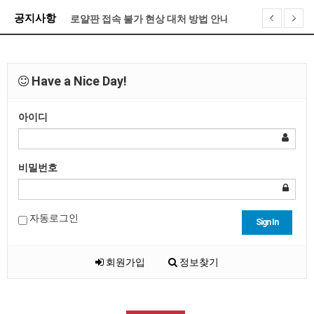
로얄판 접속 불가 현상 대처 방법 안내
공지사항
기프티콘 전환 게시판 오픈 안내
제휴문의 금지안내
Have a Nice Day!
XO카지노 계약 종료 안내
로얄판 포인트 정책 및 레벨별 관련 안내
아이디
로얄판 검증팀은 ” 메이저카지노 ” 업체를 이렇게 선정…
비밀번호
자동로그인
Sign In
회원가입
정보찾기