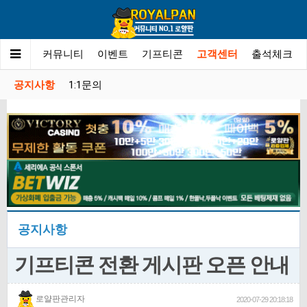
사이트
커뮤니티
이벤트
기프티콘
고객센터
출석체크
공지사항
1:1문의
공지사항
기프티콘 전환 게시판 오픈 안내
로얄판관리자
2020-07-29 20:18:18