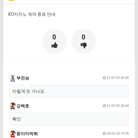
XO카지노 계약 종료 안내
0
0
부전승
21-07-29 20:42
이렇게 또 가나요..
강백호
21-07-29 20:44
확인
묻지마먹튀
22-02-23 15:05