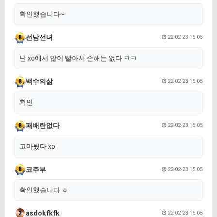
확인했습니다~
선남선녀
22-02-23 15:05
난 xo에서 많이 빨아서 손해는 없다 ㅋㅋ
백수의삶
22-02-23 15:05
확인
패배란없다
22-02-23 15:05
고마웠다 xo
코주부
22-02-23 15:05
확인했습니다 ㅎ
asdokfkfk
22-02-23 15:05