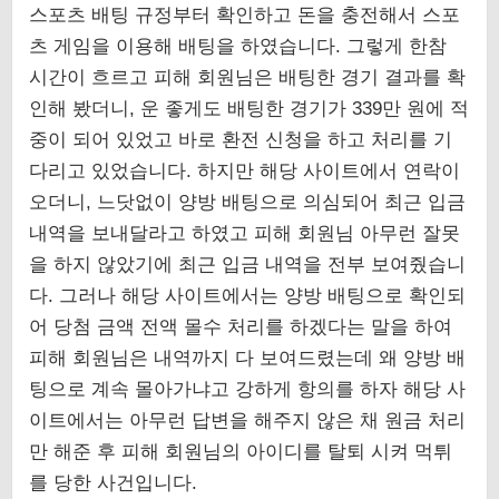
스포츠 배팅 규정부터 확인하고 돈을 충전해서 스포
츠 게임을 이용해 배팅을 하였습니다. 그렇게 한참
시간이 흐르고 피해 회원님은 배팅한 경기 결과를 확
인해 봤더니, 운 좋게도 배팅한 경기가 339만 원에 적
중이 되어 있었고 바로 환전 신청을 하고 처리를 기
다리고 있었습니다. 하지만 해당 사이트에서 연락이
오더니, 느닷없이 양방 배팅으로 의심되어 최근 입금
내역을 보내달라고 하였고 피해 회원님 아무런 잘못
을 하지 않았기에 최근 입금 내역을 전부 보여줬습니
다. 그러나 해당 사이트에서는 양방 배팅으로 확인되
어 당첨 금액 전액 몰수 처리를 하겠다는 말을 하여
피해 회원님은 내역까지 다 보여드렸는데 왜 양방 배
팅으로 계속 몰아가냐고 강하게 항의를 하자 해당 사
이트에서는 아무런 답변을 해주지 않은 채 원금 처리
만 해준 후 피해 회원님의 아이디를 탈퇴 시켜 먹튀
를 당한 사건입니다.