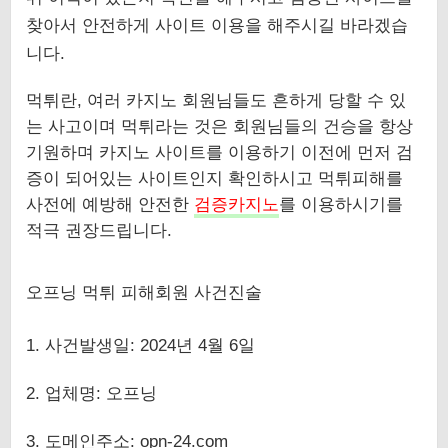
찾아서 안전하게 사이트 이용을 해주시길 바라겠습
니다.
먹튀란, 여러 카지노 회원님들도 흔하게 당할 수 있
는 사고이며 먹튀라는 것은 회원님들의 건승을 항상
기원하며 카지노 사이트를 이용하기 이전에 먼저 검
증이 되어있는 사이트인지 확인하시고 먹튀피해를
사전에 예방해 안전한
검증카지노
를 이용하시기를
적극 권장드립니다.
오프닝 먹튀 피해회원 사건진술
1. 사건발생일: 2024년 4월 6일
2. 업체명: 오프닝
3. 도메인주소: opn-24.com