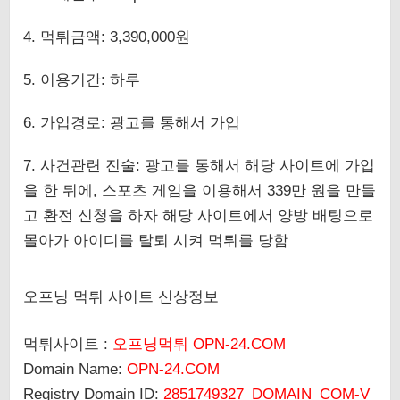
4. 먹튀금액: 3,390,000원
5. 이용기간: 하루
6. 가입경로: 광고를 통해서 가입
7. 사건관련 진술: 광고를 통해서 해당 사이트에 가입
을 한 뒤에, 스포츠 게임을 이용해서 339만 원을 만들
고 환전 신청을 하자 해당 사이트에서 양방 배팅으로
몰아가 아이디를 탈퇴 시켜 먹튀를 당함
오프닝 먹튀 사이트 신상정보
먹튀사이트 :
오프닝먹튀 OPN-24.COM
Domain Name:
OPN-24.COM
Registry Domain ID:
2851749327_DOMAIN_COM-V