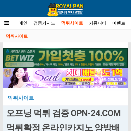
메인
검증카지노
먹튀사이트
커뮤니티
이벤트
먹튀사이트
먹튀사이트
오프닝 먹튀 검증 OPN-24.COM
먹튀확정 온라인카지노 양방배