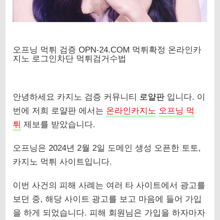
오프닝 먹튀 검증 OPN-24.COM 먹튀확정 온라인카
지노 로그인차단 먹튀검거수법
안녕하세요 카지노 검증 커뮤니티
로얄판
입니다. 이
번에 저희 로얄판 에서는
온라인카지노
오프닝 먹
튀
제보를 받았습니다.
오프닝은 2024년 2월 2일 도메인 생성 오픈한 토토,
카지노 먹튀 사이트입니다.
이번 사건의 피해 사례는 여러 타 사이트에서 광고를
보던 중, 해당 사이트 광고를 보고 마음에 들어 가입
을 하게 되었습니다. 피해 회원님은 가입을 하자마자