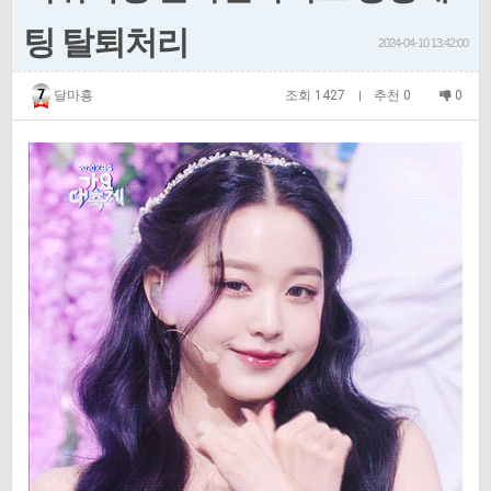
팅 탈퇴처리
2024-04-10 13:42:00
달마횽
조회 1427
추천 0
0
|